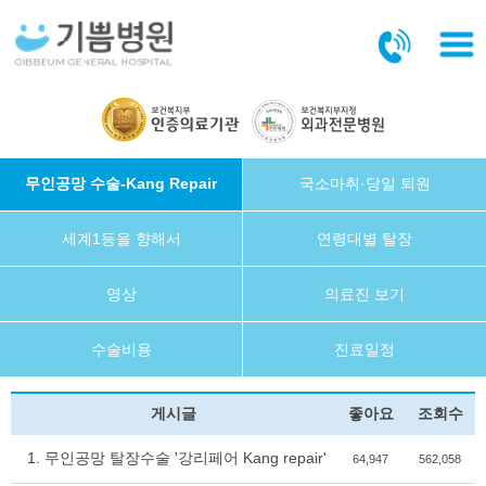
본문바로가기
무인공망 수술-Kang Repair
국소마취·당일 퇴원
세계1등을 향해서
연령대별 탈장
영상
의료진 보기
수술비용
진료일정
게시글
좋아요
조회수
1. 무인공망 탈장수술 '강리페어 Kang repair'
64,947
562,058