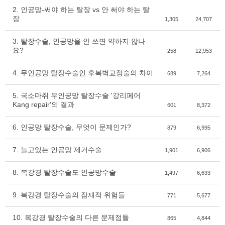
2. 인공망-써야 하는 탈장 vs 안 써야 하는 탈
장
1,305
24,707
3. 탈장수술, 인공망을 안 쓰면 약하지 않나
요?
258
12,953
4. 무인공망 탈장수술인 후복벽교정술의 차이
689
7,264
5. 국소마취 무인공망 탈장수술 '강리페어
Kang repair'의 결과
601
8,372
6. 인공망 탈장수술, 무엇이 문제인가?
879
6,995
7. 늘고있는 인공망 제거수술
1,901
6,906
8. 복강경 탈장수술도 인공망수술
1,497
6,633
9. 복강경 탈장수술의 잠재적 위험들
771
5,677
10. 복강경 탈장수술의 다른 문제점들
865
4,844