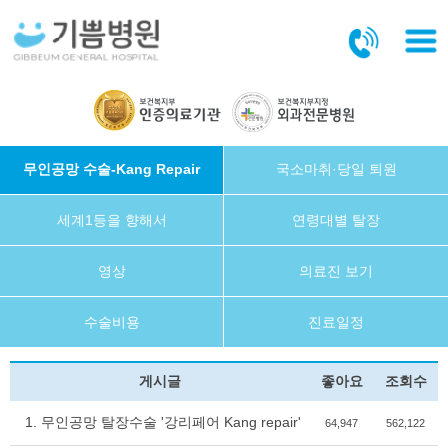
본문바로가기
무인공망 수술-Kang Repair
국소마취·당일 퇴원
세계1등을 향해서
연령대별 탈장
영상
의료진 보기
수술비용
진료일정
게시글
좋아요
조회수
1. 무인공망 탈장수술 '강리페어 Kang repair'
64,947
562,122