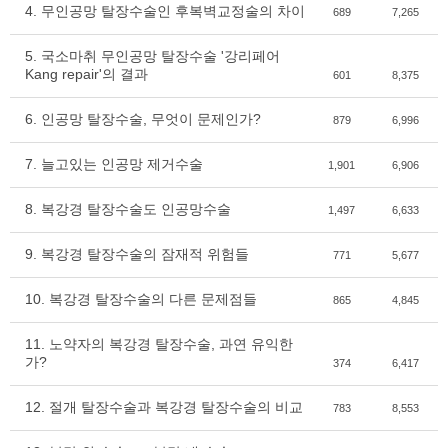
4. 무인공망 탈장수술인 후복벽교정술의 차이
689
7,265
5. 국소마취 무인공망 탈장수술 '강리페어
Kang repair'의 결과
601
8,375
6. 인공망 탈장수술, 무엇이 문제인가?
879
6,996
7. 늘고있는 인공망 제거수술
1,901
6,906
8. 복강경 탈장수술도 인공망수술
1,497
6,633
9. 복강경 탈장수술의 잠재적 위험들
771
5,677
10. 복강경 탈장수술의 다른 문제점들
865
4,845
11. 노약자의 복강경 탈장수술, 과연 유익한
가?
374
6,417
12. 절개 탈장수술과 복강경 탈장수술의 비교
783
8,553