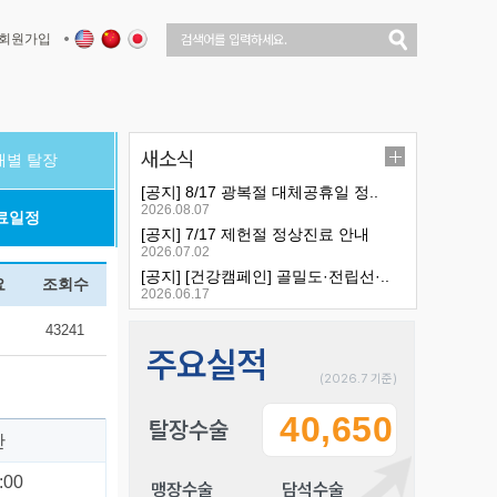
회원가입
새소식
대별 탈장
[공지] 8/17 광복절 대체공휴일 정..
2026.08.07
료일정
[공지] 7/17 제헌절 정상진료 안내
2026.07.02
[공지] [건강캠페인] 골밀도·전립선·..
요
조회수
2026.06.17
43241
주요실적
(2026.7 기준)
40,650
탈장수술
간
:00
맹장수술
담석수술