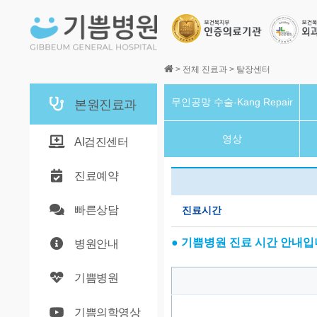
본문바로가기
>
전체 진료과
>
탈장센터
무인공망 수술-Kang Repair
본원진료과
영상
AI검진센터
진료예약
빠른상담
진료시간
● 기쁨병원 진료 시간 안내입
병원안내
기쁨병원
기쁨의학영상