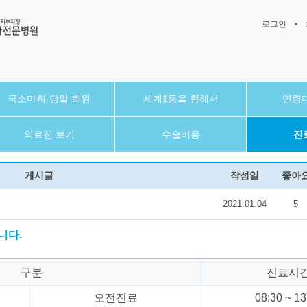
로그인
국소마취·당일 퇴원
세계1등을 향해서
연령
의료진 보기
수술비용
진
게시글
작성일
좋아
2021.01.04
5
니다.
구분
진료시
오전진료
08:30 ~ 13