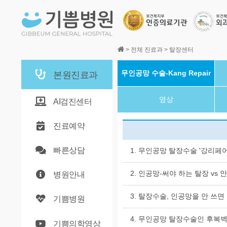
본문바로가기
>
전체 진료과
>
탈장센터
무인공망 수술-Kang Repair
본원진료과
영상
AI검진센터
진료예약
빠른상담
1. 무인공망 탈장수술 '강리페어 Ka
2. 인공망-써야 하는 탈장 vs 
병원안내
3. 탈장수술, 인공망을 안 쓰면
기쁨병원
4. 무인공망 탈장수술인 후복
기쁨의학영상