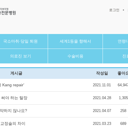
로그인
국소마취·당일 퇴원
세계1등을 향해서
연령
의료진 보기
수술비용
진
게시글
작성일
좋아
ng repair'
2021.11.01
64,94
안 써야 하는 탈장
2021.04.28
1,305
 약하지 않나요?
2021.04.07
258
벽교정술의 차이
2021.03.23
689