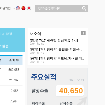
회원가입
새소식
대별 탈장
[공지] 7/17 제헌절 정상진료 안내
2026.07.02
료일정
[공지] [건강캠페인] 골밀도·전립선·..
2026.06.17
[공지] [건강캠페인]부모님,자녀를 위..
요
조회수
2026.06.17
7
562,055
주요실적
24,707
(2026.7 기준)
40,650
탈장수술
12,953
7,264
맹장수술
담석수술