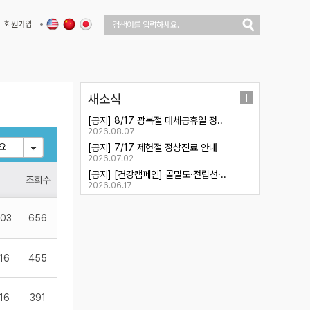
회원가입
새소식
[공지] 8/17 광복절 대체공휴일 정..
2026.08.07
요
[공지] 7/17 제헌절 정상진료 안내
2026.07.02
[공지] [건강캠페인] 골밀도·전립선·..
조회수
2026.06.17
.03
656
16
455
16
391