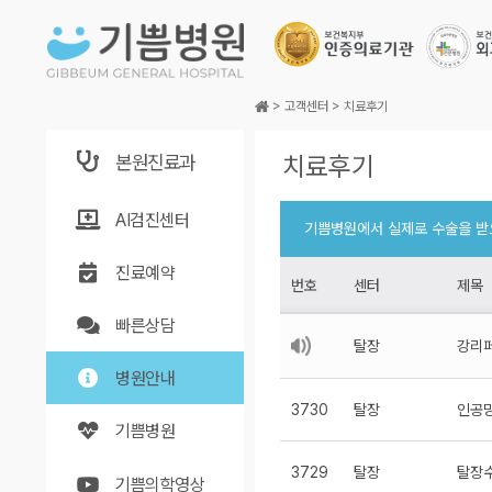
본문바로가기
>
고객센터
>
치료후기
본원진료과
치료후기
AI검진센터
기쁨병원에서 실제로 수술을 받
토
진료예약
번호
센터
제목
빠른상담
탈장
강리페
병원안내
3730
탈장
인공망
기쁨병원
3729
탈장
탈장수
기쁨의학영상