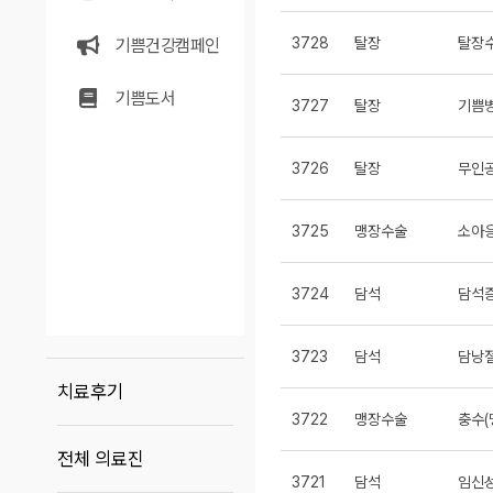
3728
탈장
탈장수
기쁨건강캠페인
기쁨도서
3727
탈장
기쁨병
3726
탈장
무인공
3725
맹장수술
소아응
3724
담석
담석증
3723
담석
담낭절
치료후기
3722
맹장수술
충수(
전체 의료진
3721
담석
임신성