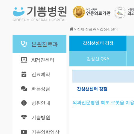
본문바로가기
>
전체 진료과
>
갑상선센터
갑상선센터 강점
본원진료과
갑상선 Q&A
AI검진센터
진료예약
빠른상담
갑상선센터 강점
외과전문병원 최초 로봇을 이용
병원안내
기쁨병원
기쁨의학영상