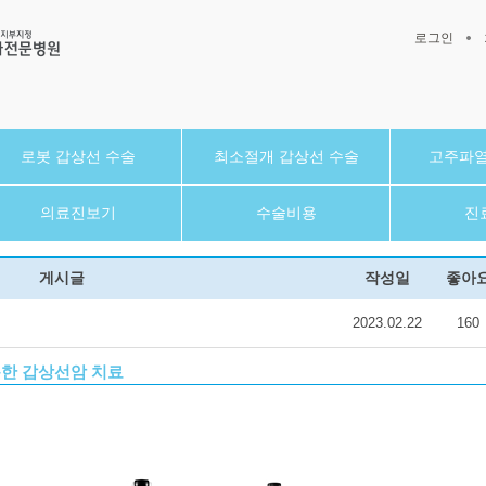
로그인
로봇 갑상선 수술
최소절개 갑상선 수술
고주파열
의료진보기
수술비용
진
게시글
작성일
좋아
2023.02.22
160
한 갑상선암 치료