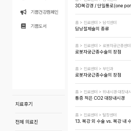
3D복강경 / 단일통로(one p
기쁨건강캠페인
홈 > 진료센터 > 담석센터
기쁨도서
담낭절제술의 종류
홈 > 진료센터 > 로봇자궁근종센터
로봇자궁근종수술의 장점
홈 > 진료센터 > 부인과
로봇자궁근종수술의 장점
홈 > 진료센터 > 위내시경·대장내
통증 적은 CO2 대장내시경
치료후기
홈 > 진료센터 > 탈장센터
13. 복강 외 수술 vs. 복강 내 
전체 의료진