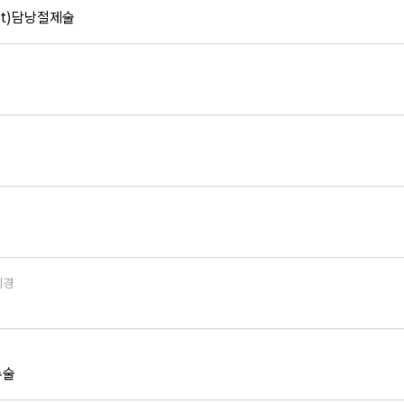
ort)담낭절제술
시경
수술