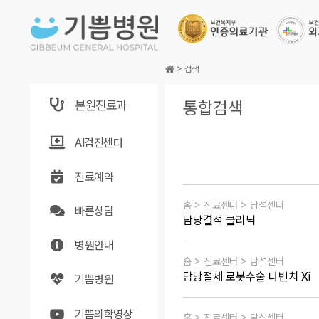
본문바로가기
>
검색
본원진료과
통합검색
AI검진센터
진료예약
홈 > 진료센터 > 담석센터
빠른상담
담낭결석 클리닉
병원안내
홈 > 진료센터 > 담석센터
담낭절제 로봇수술 다빈치 Xi
기쁨병원
기쁨의학영상
홈 > 진료센터 > 담석센터