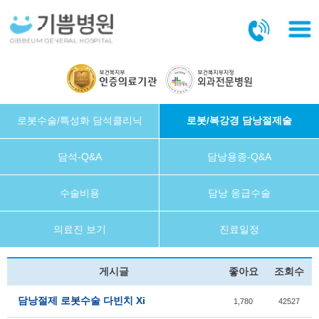
본문바로가기
로봇수술/특성화 담석클리닉
로봇/복강경 담낭절제술
담석-Q&A
담낭용종-Q&A
수술비용
담낭 응급수술
의료진 보기
진료일정
게시글
좋아요
조회수
담낭절제 로봇수술 다빈치 Xi
1,780
42527