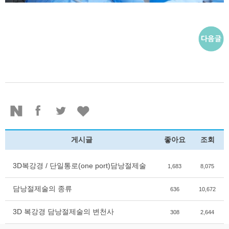
게시글
좋아요
조회
3D복강경 / 단일통로(one port)담낭절제술
1,683
8,075
담낭절제술의 종류
636
10,672
3D 복강경 담낭절제술의 변천사
308
2,644