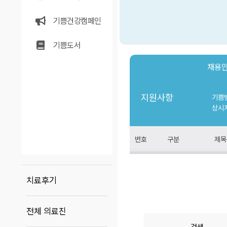
기쁨건강캠페인
기쁨도서
채용
지원사항
기쁨
상시지
번호
구분
제목
치료후기
전체 의료진