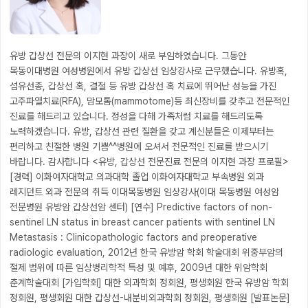
유방 갑상선 전문의 이지현 과장이 새로 부임하였습니다.
그동안
목동이대병원 여성병원에서 유방 갑상선 임상강사로 근무했습니다.
유방혹,
섬유선종, 갑상선 혹, 결절 등 유방 갑상선 혹 치료에 뛰어난 성능을 가진
고주파열치료(RFA), 맘모톰(mammotome)등 최신장비를 갖추고 전문적인
진료를 해드리고 있습니다. 정성을 다해 가족처럼 치료를 해드리도록
노력하겠습니다.
유방, 갑상선 관련 질환을 갖고 계신분들은 이제부터는
편리하고 친절한 병원 기쁨^^병원에 오셔서 전문적인 진료를 받으시기
바랍니다.
감사합니다
<유방, 갑상선 전문진료 전문의 이지현 과장 프로필>
[경력]
이화여자대학교 의과대학 졸업
이화여자대학교 부속병원 외과
레지던트
외과 전문의 취득
이대목동병원 임상강사(이대 목동병원 여성암
전문병원 유방암 갑상선암 센터)
[연수]
Predictive factors of non-
sentinel LN status in breast cancer patients with sentinel LN
Metastasis : Clinicopathologic factors and preoperative
radiologic evaluation, 2012년 한국 유방암 학회 학술대회
위중부암의
절제 범위에 따른 임상병리학적 특성 및 예후, 2009년 대한 위암학회
춘계학술대회
[가입학회]
대한 외과학회 정회원, 평생회원
한국 유방암 학회
정회원, 평생회원
대한 갑상선-내분비외과학회 정회원, 평생회원
[발표논문]