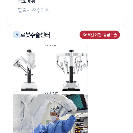
국소마취
필요시 척수마취
로봇수술센터
5
365일 야간·응급수술