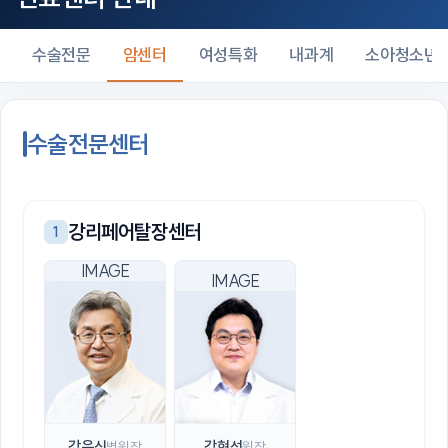
수술전문
암센터
여성특화
내과계
소아청소년
수술전문센터
강리페어탈장센터
1
강윤식
강현석
병원장
원장