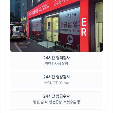
24시간 혈액검사
진단검사실 운영
24시간 영상검사
MRI, CT, X-ray
24시간 응급수술
맹장, 담석, 항문통증, 로봇수술 등