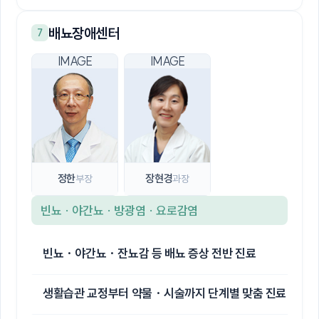
배뇨장애센터
7
정한
장현경
부장
과장
빈뇨 · 야간뇨 · 방광염 · 요로감염
빈뇨 · 야간뇨 · 잔뇨감 등 배뇨 증상 전반 진료
생활습관 교정부터 약물 · 시술까지 단계별 맞춤 진료