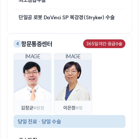
단일공 로봇 DaVinci SP 복강경(Stryker) 수술
항문통증센터
4
365일 야간·응급수술
김창균
이은정
부원장
부장
당일 진료 · 당일 수술