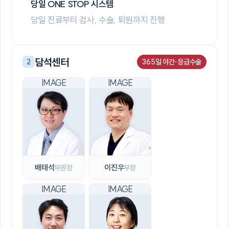
당일 ONE STOP 시스템
당일 진료부터 검사, 수술, 퇴원까지 진행
담석센터
2
365일 야간·응급수술
배태석
이진우
부원장
부장