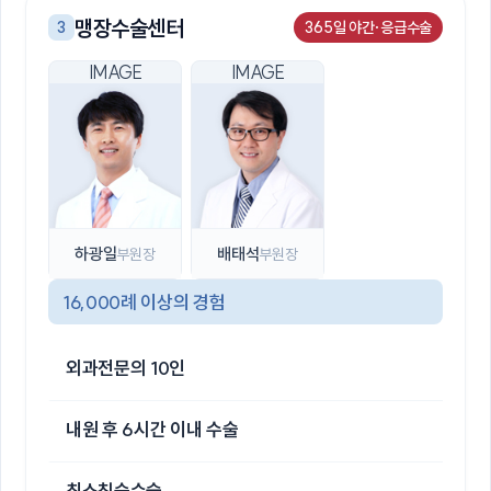
맹장수술센터
3
365일 야간·응급수술
하광일
배태석
부원장
부원장
16,000례 이상의 경험
외과전문의 10인
내원 후 6시간 이내 수술
최소침습수술