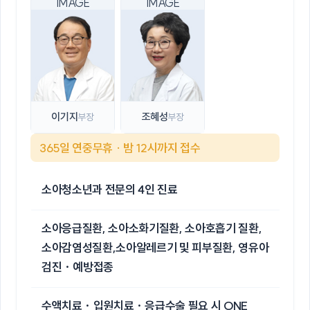
이기지
조혜성
부장
부장
365일 연중무휴 · 밤 12시까지 접수
소아청소년과 전문의 4인 진료
소아응급질환, 소아소화기질환, 소아호흡기 질환,
소아감염성질환,소아알레르기 및 피부질환, 영유아
검진 · 예방접종
수액치료 · 입원치료 · 응급수술 필요 시 ONE