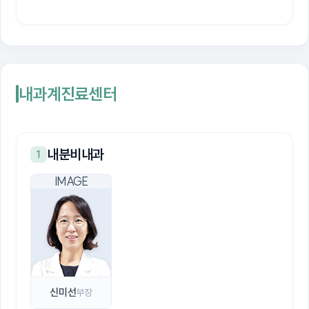
내과계진료센터
내분비내과
1
신미선
부장