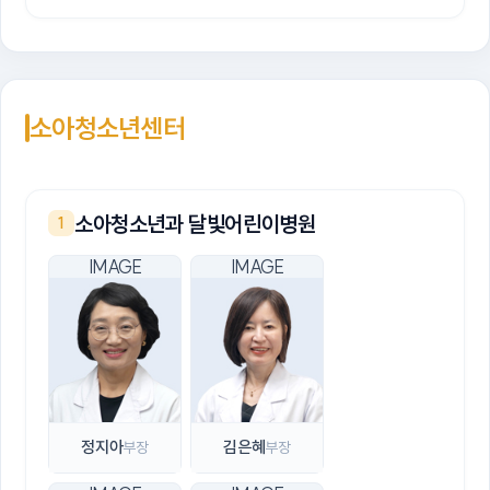
소아청소년센터
소아청소년과 달빛어린이병원
1
정지아
김은혜
부장
부장