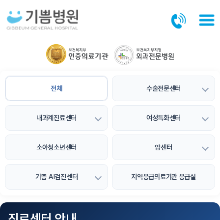
본문바로가기
전체
수술전문센터
내과계진료센터
여성특화센터
소아청소년센터
암센터
기쁨 AI검진센터
지역응급의료기관 응급실
진료센터 안내