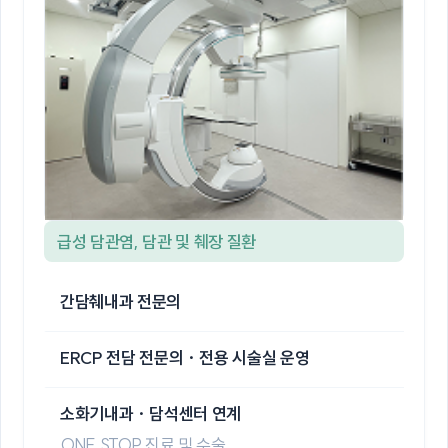
급성 담관염, 담관 및 췌장 질환
간담췌내과 전문의
ERCP 전담 전문의 · 전용 시술실 운영
소화기내과 · 담석센터 연계
ONE STOP 진료 및 수술