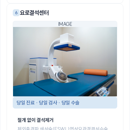
요로결석센터
6
당일 진료 · 당일 검사 · 당일 수술
절개 없이 결석제거
체외충격파 쇄석술(ESWL)
연성요관경결석수술