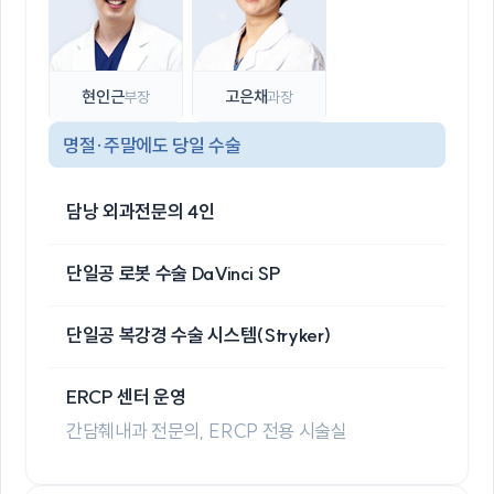
현인근
고은채
부장
과장
명절·주말에도 당일 수술
담낭 외과전문의 4인
단일공 로봇 수술 DaVinci SP
단일공 복강경 수술 시스템(Stryker)
ERCP 센터 운영
간담췌내과 전문의, ERCP 전용 시술실