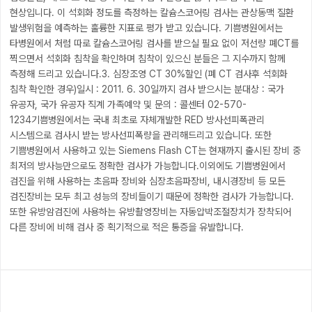
현상입니다. 이 석회화 정도를 측정하는 칼슘스코어링 검사는 관상동맥 질환
발생위험을 예측하는 훌륭한 지표로 평가 받고 있습니다. 기쁨병원에서는
타병원에서 처럼 따로 칼슘스코어링 검사를 받으실 필요 없이 저선량 폐CT를
찍으면서 석회화 침착을 확인하며 침착이 있으신 분들은 그 지수까지 함께
측정해 드리고 있습니다.
3. 심장조영 CT 30%할인 (폐 CT 검사후 석회화
침착 확인한 경우)
일시 : 2011. 6. 30일까지 검사 받으시는 분
대상 : 국가
유공자, 국가 유공자 직계 가족
예약 및 문의 : 콜센터 02-570-
1234
기쁨병원에서는 국내 최초로 자체개발한 RED 방사선피폭관리
시스템으로 검사시 받는 방사선피폭량을 관리해드리고 있습니다.
또한
기쁨병원에서 사용하고 있는 Siemens Flash CT는 현재까지 출시된 장비 중
최저의 방사능만으로도 정확한 검사가 가능합니다.
이외에도 기쁨병원에서
검진을 위해 사용하는 초음파 장비와 심장초음파장비, 내시경장비 등 모든
검진장비는 모두 최고 성능의 장비들이기 때문에 정확한 검사가 가능합니다.
또한 유방암검진에 사용하는 유방촬영장비는 자동압박조절장치가 장착되어
다른 장비에 비해 검사 중 획기적으로 적은 통증을 유발합니다.