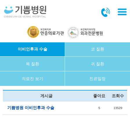
본문바로가기
이비인후과 수술
코 질환
목 질환
귀 질환
의료진 보기
진료일정
게시글
좋아요
조회수
기쁨병원 이비인후과 수술
5
13529