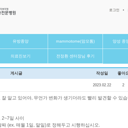
로그인
유방종양
mammotome(맘모톰)
양성 종
의료진보기
전정환 센터장님 후기
게시글
작성일
좋아
2023.02.22
2
 잘 알고 있어야, 무언가 변화가 생기더라도 빨리 발견할 수 있습
 2~7일 사이
짜 (ex. 매월 1일, 말일)로 정해두고 시행하십시오.