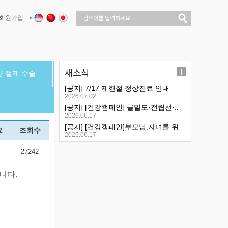
회원가입
새소식
양 절제 수술
[공지] 7/17 제헌절 정상진료 안내
2026.07.02
[공지] [건강캠페인] 골밀도·전립선·..
2026.06.17
[공지] [건강캠페인]부모님,자녀를 위..
요
조회수
2026.06.17
27242
니다.