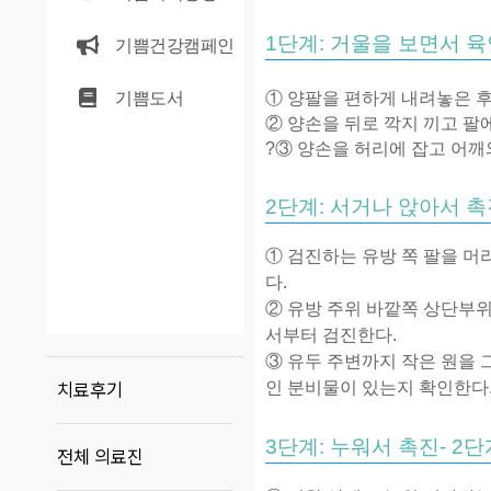
1단계: 거울을 보면서 
기쁨건강캠페인
기쁨도서
① 양팔을 편하게 내려놓은 후
② 양손을 뒤로 깍지 끼고 팔
?
③ 양손을 허리에 잡고 어깨
2단계: 서거나 앉아서 촉
① 검진하는 유방 쪽 팔을 머
다
.
② 유방 주위 바깥쪽 상단부
서부터 검진한다
.
③ 유두 주변까지 작은 원을
인 분비물이 있는지 확인한다
치료후기
3단계: 누워서 촉진- 2
전체 의료진