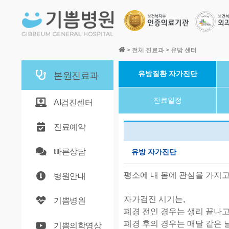
본문바로가기
>
전체 진료과
>
유방 센터
유방질환 자가진단
본원진료과
진료일정
AI검진센터
진료예약
빠른상담
유방 자가진단
평소에 내 몸에 관심을 가지고
병원안내
자가검진 시기는,
기쁨병원
폐경 전인 경우는 생리 끝나고
폐경 후의 경우는 매달 같은 날
기쁨의학영상