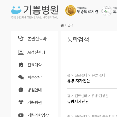
본문바로가기
>
검색
본원진료과
통합검색
AI검진센터
진료예약
홈 > 진료센터 > 유방 센터
빠른상담
유방 자가진단
병원안내
홈 > 진료센터 > 유방·갑상선
유방자가진단
기쁨병원
기쁨의학영상
홈 > 진료센터 > 프롤로 통증치료 