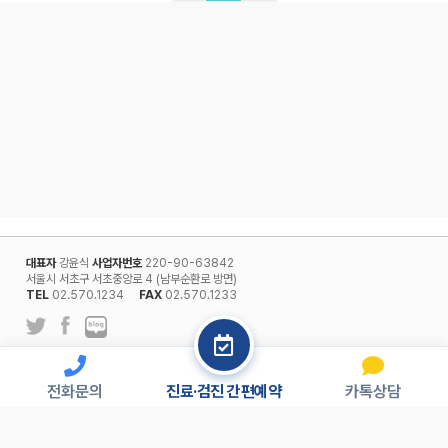
대표자
강윤식
사업자번호
220-90-63842
서울시 서초구 서초중앙로 4 (남부순환로 방면)
TEL
02.570.1234
FAX
02.570.1233
l
개인정보보호정책
회원약관
전화문의
진료·검진 간편예약
카톡상담