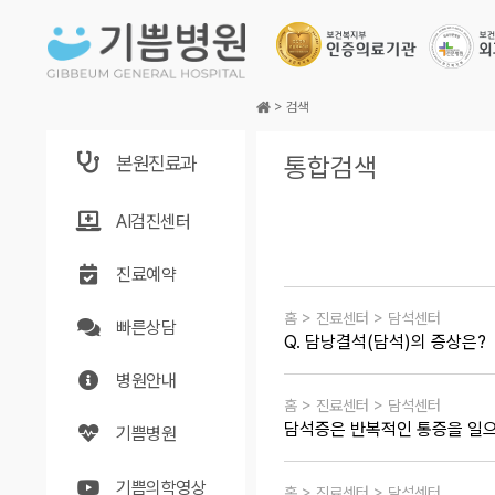
본문바로가기
>
검색
본원진료과
통합검색
AI검진센터
진료예약
홈 > 진료센터 > 담석센터
빠른상담
Q. 담낭결석(담석)의 증상은?
병원안내
홈 > 진료센터 > 담석센터
담석증은 반복적인 통증을 일
기쁨병원
기쁨의학영상
홈 > 진료센터 > 담석센터