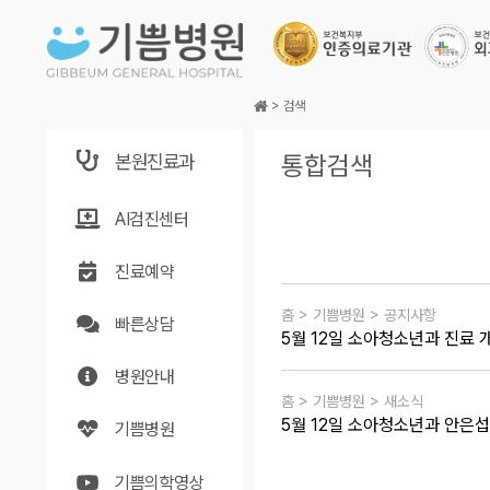
본문바로가기
>
검색
본원진료과
통합검색
AI검진센터
진료예약
홈 > 기쁨병원 > 공지사항
빠른상담
5월 12일 소아청소년과 진료 
병원안내
홈 > 기쁨병원 > 새소식
5월 12일 소아청소년과 안은섭
기쁨병원
기쁨의학영상