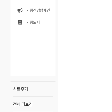
기쁨건강캠페인
기쁨도서
치료후기
전체 의료진