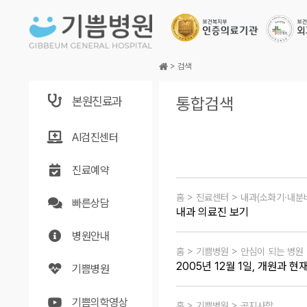
본문바로가기
>
검색
본원진료과
통합검색
AI검진센터
진료예약
홈 > 진료센터 > 내과(소화기·내분
빠른상담
내과 의료진 보기
병원안내
홈 > 기쁨병원 > 안심이 되는 병원
2005년 12월 1일, 개원과 현
기쁨병원
기쁨의학영상
홈 > 기쁨병원 > 공지사항