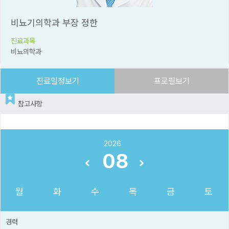
비뇨기의학과 부장 정한
진료과목
비뇨의학과
진료일정보기
프로필보기
참고사항
2026
08
월
화
수
목
금
토
경력