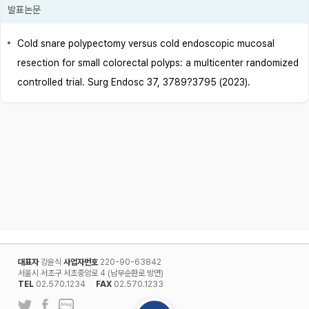
발표논문
Cold snare polypectomy versus cold endoscopic mucosal
resection for small colorectal polyps: a multicenter randomized
controlled trial. Surg Endosc 37, 3789?3795 (2023).
대표자
강윤식
사업자번호
220-90-63842
서울시 서초구 서초중앙로 4 (남부순환로 방면)
TEL
02.570.1234
FAX
02.570.1233