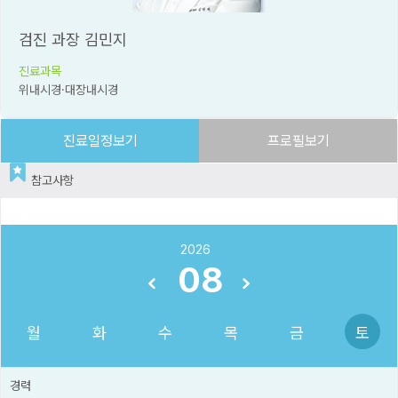
검진 과장 김민지
진료과목
위내시경·대장내시경
진료일정보기
프로필보기
참고사항
2026
08
월
화
수
목
금
토
경력