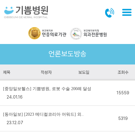
본문바로가기
언론보도방송
제목
작성자
보도일
조회수
[중앙일보헬스] 기쁨병원, 로봇 수술 200례 달성
15559
24.01.16
[동아일보] [2023 메디컬코리아 어워드] 외..
5319
23.12.07