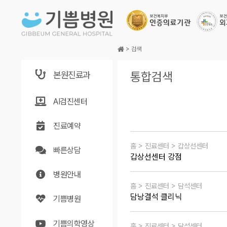
본문바로가기
>
검색
본원진료과
통합검색
AI검진센터
진료예약
홈 > 진료센터 > 갑상선센터
빠른상담
갑상선센터 강점
병원안내
홈 > 진료센터 > 담석센터
담낭결석 클리닉
기쁨병원
기쁨의학영상
홈 > 진료센터 > 담석센터