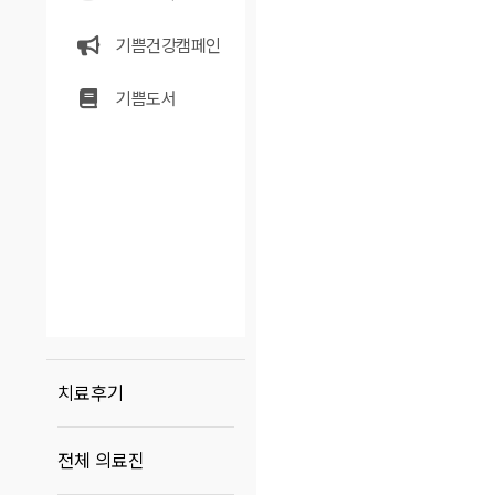
기쁨건강캠페인
기쁨도서
치료후기
전체 의료진