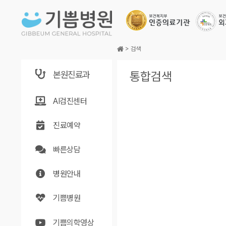
본문바로가기
>
검색
본원진료과
통합검색
AI검진센터
진료예약
빠른상담
병원안내
기쁨병원
기쁨의학영상