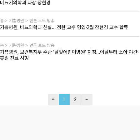
비뇨기의학과 과장 장현경
홈 > 기쁨병원 > 언론 보도 방송
기쁨병원, 비뇨의학과 신설… 정한 교수 영입·2월 장현경 교수 합류
홈 > 기쁨병원 > 언론 보도 방송
기쁨병원, 보건복지부 주관 ‘달빛어린이병원’ 지정…이달부터 소아 야간·
휴일 진료 시행
1
2