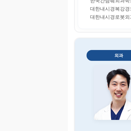
한국간담췌외과학
대한내시경복강경
대한내시경로봇외
외과