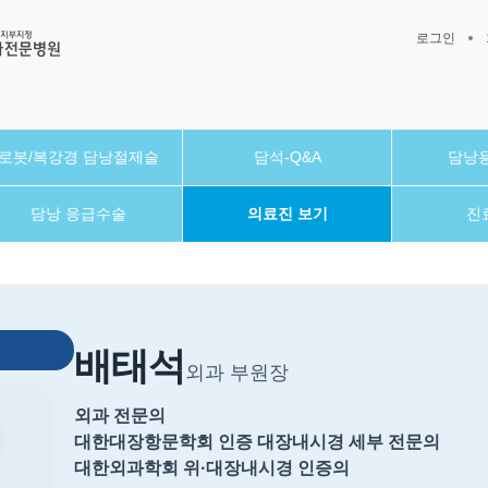
로그인
로봇/복강경 담낭절제술
담석-Q&A
담낭용
담낭 응급수술
의료진 보기
진
배태석
외과 부원장
외과 전문의
대한대장항문학회 인증 대장내시경 세부 전문의
대한외과학회 위·대장내시경 인증의