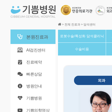
본문바로가기
>
전체 진료과
>
담석센터
로봇수술/특성화 담석클리닉
본원진료과
수술비용
AI검진센터
진료예약
빠른상담
외과
병원안내
기쁨병원
기쁨의학영상