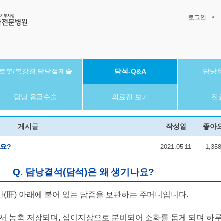
로그인
로봇/복강경 담낭절제술
담석-Q&A
담낭용
담낭 응급수술
의료진 보기
진
게시글
작성일
좋아
나요?
2021.05.11
1,358
Q. 담낭결석(담석)은 왜 생기나요?
간(肝) 아래에 붙어 있는 담즙을 보관하는 주머니입니다.
 농축 저장되며, 십이지장으로 분비되어 소화를 돕게 되며 하루에 