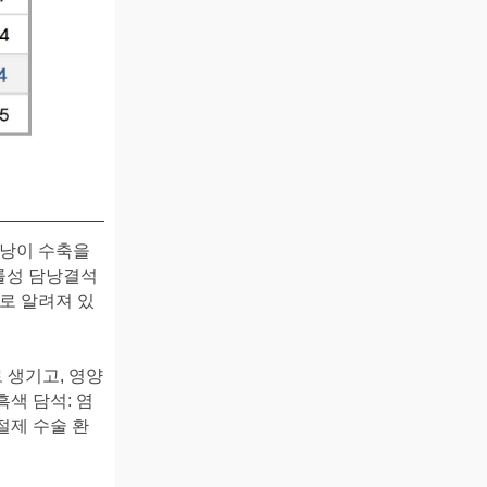
담낭이 수축을
롤성 담낭결석
 것으로 알려져 있
 생기고, 영양
색 담석: 염
절제 수술 환