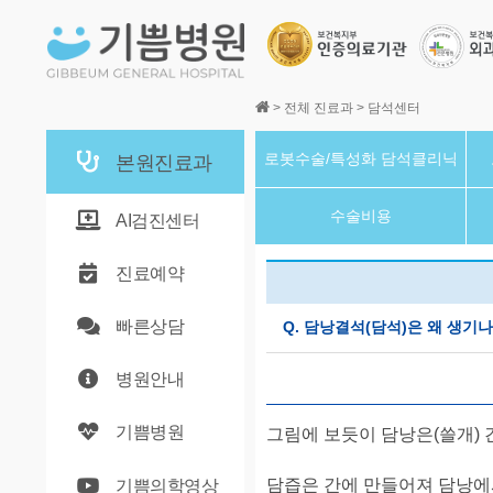
본문바로가기
>
전체 진료과
>
담석센터
로봇수술/특성화 담석클리닉
본원진료과
수술비용
AI검진센터
진료예약
빠른상담
Q. 담낭결석(담석)은 왜 생기
병원안내
기쁨병원
그림에 보듯이 담낭은(쓸개) 
담즙은 간에 만들어져 담낭에서
기쁨의학영상