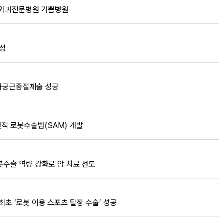
] 외과전문병원 기쁨병원
달성
 자궁근종절제술 성공
적 로봇수술법(SAM) 개발
봇수술 역량 강화로 암 치료 선도
최초 ‘로봇 이용 스포츠 탈장 수술’ 성공