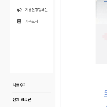
기쁨건강캠페인
기쁨도서
치료후기
전체 의료진