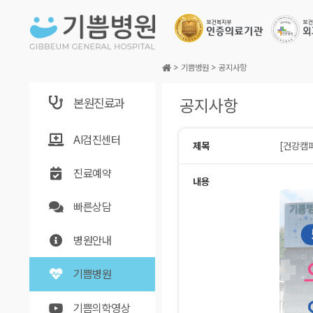
본문바로가기
>
기쁨병원
>
공지사항
본원진료과
공지사항
AI검진센터
제목
[건강캠
진료예약
내용
빠른상담
병원안내
기쁨병원
기쁨의학영상