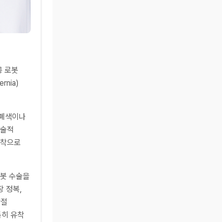
공 로봇
nia)
 폐색이나
수술적
유착으로
로봇 수술을
장 정복,
관절
특히 유착