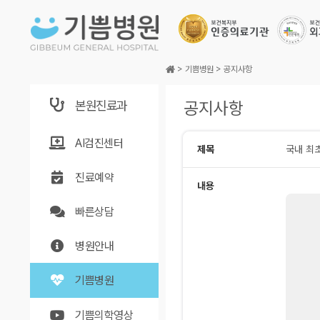
본문바로가기
>
기쁨병원
>
공지사항
본원진료과
공지사항
AI검진센터
제목
국내 최초
진료예약
내용
빠른상담
병원안내
기쁨병원
기쁨의학영상