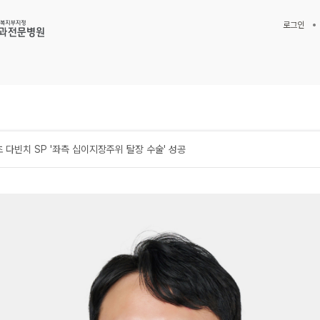
로그인
 다빈치 SP '좌측 십이지장주위 탈장 수술' 성공