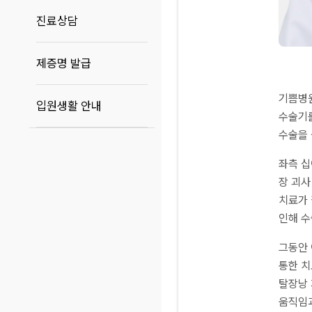
진료상담
제증명 발급
기쁨병원
입원생활 안내
수술기를
수술을 
좌측 십
장 괴사
치료가 
인해 수
그동안 
통한 치
탈장낭 
움직임과