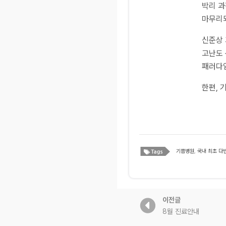
박리 과
마무리되
신준상 
고난도 
패러다임
한편, 
기쁨병원
,
국내 최초 다
이전글
8월 진료안내