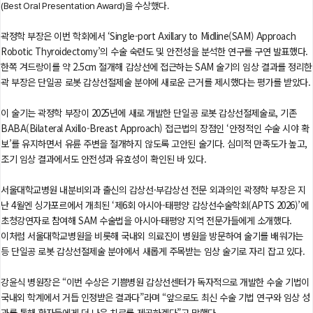
(Best Oral Presentation Award)을 수상했다.
곽정학 부장은 이번 학회에서 ‘Single-port Axillary to Midline(SAM) Approach
Robotic Thyroidectomy’의 수술 숙련도 및 안전성을 분석한 연구를 구연 발표했다.
한쪽 겨드랑이를 약 2.5cm 절개해 갑상선에 접근하는 SAM 술기의 임상 결과를 정리한
곽 부장은 단일공 로봇 갑상선절제술 분야에 새로운 근거를 제시했다는 평가를 받았다.
이 술기는 곽정학 부장이 2025년에 새로 개발한 단일공 로봇 갑상선절제술로, 기존
BABA(Bilateral Axillo-Breast Approach) 접근법의 장점인 ‘안정적인 수술 시야 확
보’를 유지하면서 유륜 주변을 절개하지 않도록 고안된 술기다. 심미적 만족도가 높고,
조기 임상 결과에서도 안전성과 유효성이 확인된 바 있다.
서울대학교병원 내분비외과 출신의 갑상선·부갑상선 전문 외과의인 곽정학 부장은 지
난 4월엔 싱가포르에서 개최된 ‘제6회 아시아-태평양 갑상선수술학회(APTS 2026)’에
초청강연자로 참여해 SAM 수술법을 아시아·태평양 지역 전문가들에게 소개했다.
이처럼 서울대학교병원을 비롯해 국내외 의료진이 병원을 방문하여 술기를 배워가는
등 단일공 로봇 갑상선절제술 분야에서 새롭게 주목받는 임상 술기로 자리 잡고 있다.
강윤식 병원장은 “이번 수상은 기쁨병원 갑상선센터가 독자적으로 개발한 수술 기법이
국내외 학계에서 거듭 인정받은 결과다”라며 “앞으로도 최신 수술 기법 연구와 임상 성
과를 통해 환자들에게 더 나은 치료를 제공하겠다”고 말했다.