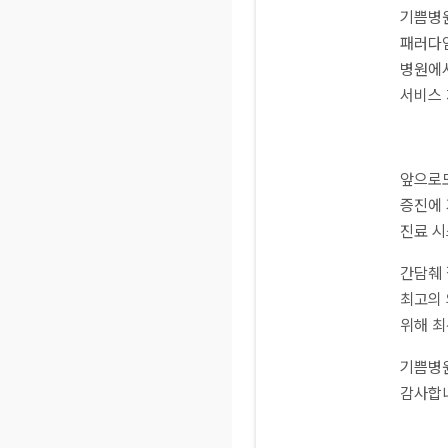
기쁨병원
패러다임
병원에서
서비스 
앞으로도
증진에 
진료 시
간담췌 
최고의 
위해 최
기쁨병원
감사합