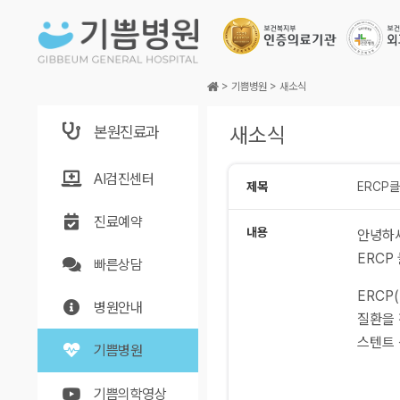
본문바로가기
>
기쁨병원
>
새소식
본원진료과
새소식
AI검진센터
제목
ERCP
진료예약
내용
안녕하세
ERCP
빠른상담
ERCP
병원안내
질환을 
스텐트 
기쁨병원
기쁨의학영상