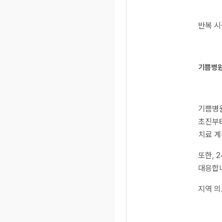
반복 시
기쁨병원
기쁨병원
초진부터
치료 계
또한, 
대응합니
지역 의