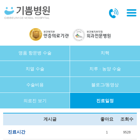
본문바로가기
명품 항문병 수술
치핵
치열 수술
치루 · 농양 수술
수술비용
블로그/동영상
의료진 보기
진료일정
게시글
좋아요
조회수
진료시간
1
9528