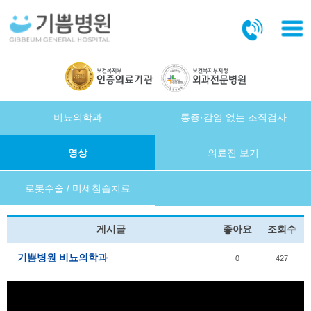
본문바로가기
비뇨의학과
통증·감염 없는 조직검사
영상
의료진 보기
로봇수술 / 미세침습치료
게시글
좋아요
조회수
기쁨병원 비뇨의학과
0
427