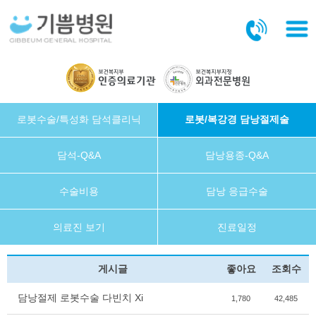
본문바로가기
로봇수술/특성화 담석클리닉
로봇/복강경 담낭절제술
담석-Q&A
담낭용종-Q&A
수술비용
담낭 응급수술
의료진 보기
진료일정
게시글
좋아요
조회수
담낭절제 로봇수술 다빈치 Xi
1,780
42,485