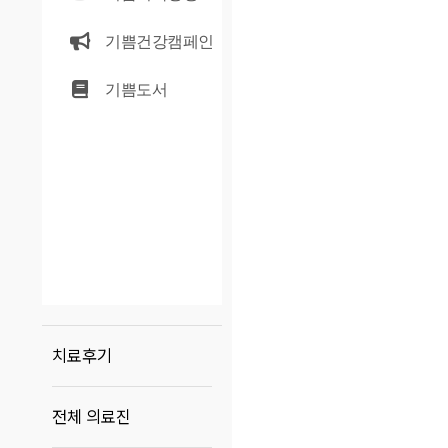
기쁨건강캠페인
기쁨도서
치료후기
전체 의료진