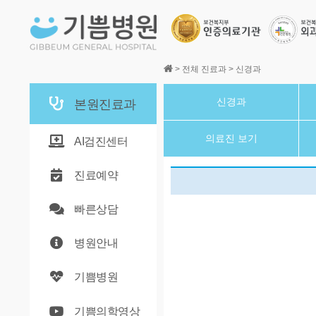
본문바로가기
>
전체 진료과
>
신경과
신경과
본원진료과
의료진 보기
AI검진센터
진료예약
빠른상담
병원안내
기쁨병원
기쁨의학영상