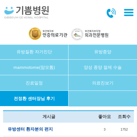
본문바로가기
유방질환 자가진단
유방종양
mammotome(맘모톰)
양성 종양 절제 수술
진료일정
의료진보기
전정환 센터장님 후기
게시글
좋아요
조회수
유방센터 환자분의 편지
3
1752