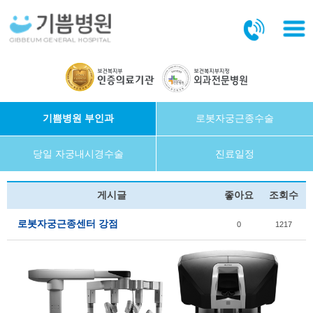
본문바로가기
기쁨병원 부인과
로봇자궁근종수술
당일 자궁내시경수술
진료일정
게시글
좋아요
조회수
로봇자궁근종센터 강점
0
1217