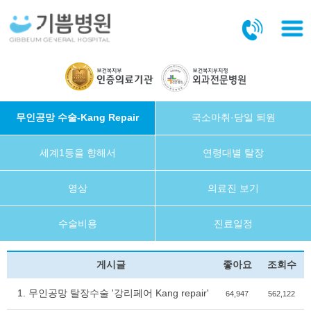
본문바로가기
무인공망 수술-Kang Repair
국소마취·당일 퇴원
세계1등을 향해서
연령대별 탈장
영상
의료진 보기
수술비용
진료일정
게시글
좋아요
조회수
1. 무인공망 탈장수술 '강리페어 Kang repair'
64,947
562,122