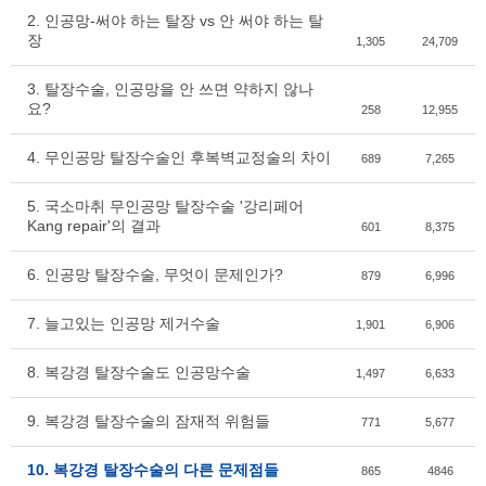
2. 인공망-써야 하는 탈장 vs 안 써야 하는 탈
장
1,305
24,709
3. 탈장수술, 인공망을 안 쓰면 약하지 않나
요?
258
12,955
4. 무인공망 탈장수술인 후복벽교정술의 차이
689
7,265
5. 국소마취 무인공망 탈장수술 '강리페어
Kang repair'의 결과
601
8,375
6. 인공망 탈장수술, 무엇이 문제인가?
879
6,996
7. 늘고있는 인공망 제거수술
1,901
6,906
8. 복강경 탈장수술도 인공망수술
1,497
6,633
9. 복강경 탈장수술의 잠재적 위험들
771
5,677
10. 복강경 탈장수술의 다른 문제점들
865
4846