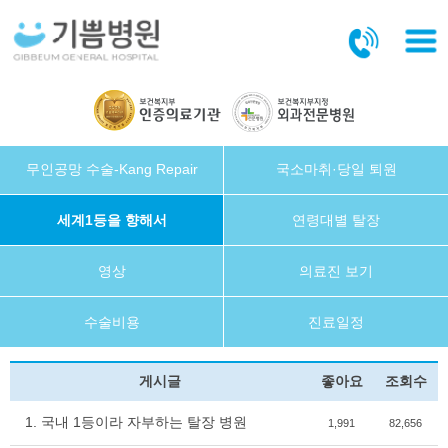
본문바로가기
무인공망 수술-Kang Repair
국소마취·당일 퇴원
세계1등을 향해서
연령대별 탈장
영상
의료진 보기
수술비용
진료일정
게시글
좋아요
조회수
1. 국내 1등이라 자부하는 탈장 병원
1,991
82,656