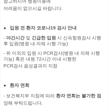
참고하시어 병원이용에
어려움이 없으시길 바랍니다
.
●
입원 전 환자 코로나
19
검사 안내
-
야
간시간
및
긴급한 입원
시 신속항원검사 시행
후 입원
(
병원 내 자체 시행 가능
)
-
위 이외의 입원 시
PCR검사(병원 내 자체 시행
가능) 혹은
내원
72
시간 이내 시행한
PCR
검사
음성결과지 지참
●
환자 면회
-
보건복지부
지침에 따라
환자 면회는 불가한 점
양해 부탁드립니다
.