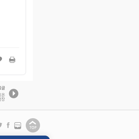
음글
비온
탈장