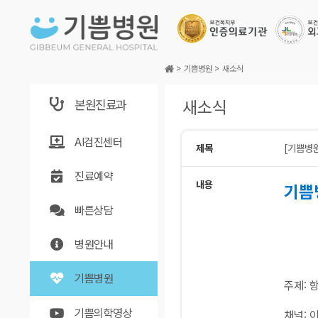
본문바로가기
>
기쁨병원
>
새소식
본원진료과
새소식
AI검진센터
제목
[기쁨병원
진료예약
내용
기쁨
빠른상담
병원안내
기쁨병원
주제: 
기쁨의학영상
채널: 