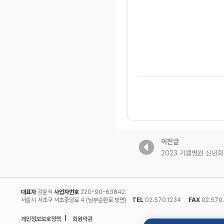
이전글
2023 기쁨병원 신년회
대표자
강윤식
사업자번호
220-90-63842
서울시 서초구 서초중앙로 4 (남부순환로 방면)
TEL
02.570.1234
FAX
02.570.
l
개인정보보호정책
회원약관