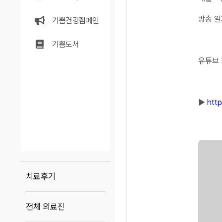
방송 일
기쁨건강캠페인
기쁨도서
유튜브
▶
htt
치료후기
전체 의료진