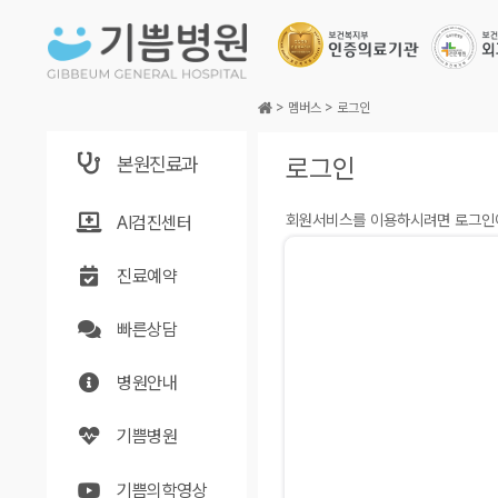
본문바로가기
>
멤버스
>
로그인
본원진료과
로그인
회원서비스를 이용하시려면 로그인이
AI검진센터
진료예약
빠른상담
병원안내
기쁨병원
기쁨의학영상