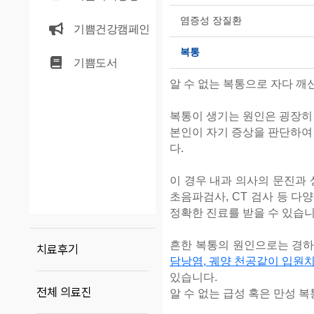
염증성 장질환
기쁨건강캠페인
복통
기쁨도서
알 수 없는 복통으로 자다 깨
복통이 생기는 원인은 굉장히
본인이 자기
증상을 판단하여 
다.
이 경우
내과 의사의 문진과 상세
초음파검사, CT 검사 등 
정확한 진료를 받을 수 있습
흔한 복통의 원인으로는 경
치료후기
담낭염, 궤양 천공같이 입원
있습니다.
전체 의료진
알 수 없는 급성 혹은 만성 