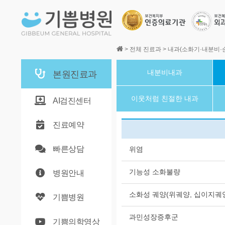
본문바로가기
>
전체 진료과
>
내과(소화기·내분비·
내분비내과
본원진료과
이웃처럼 친절한 내과
AI검진센터
진료예약
빠른상담
위염
기능성 소화불량
병원안내
소화성 궤양(위궤양, 십이지궤
기쁨병원
과민성장증후군
기쁨의학영상