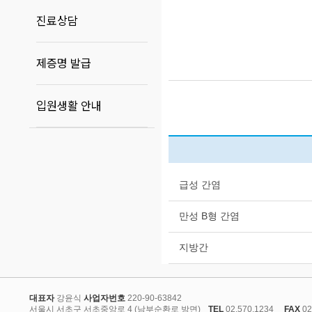
진료상담
제증명 발급
입원생활 안내
급성 간염
만성 B형 간염
지방간
대표자
강윤식
사업자번호
220-90-63842
서울시 서초구 서초중앙로 4 (남부순환로 방면)
TEL
02.570.1234
FAX
02