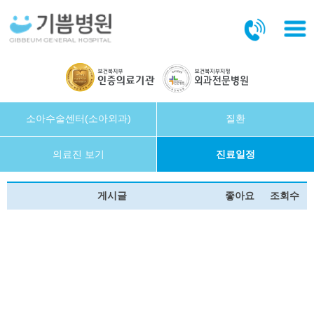
본문바로가기
소아수술센터(소아외과)
질환
의료진 보기
진료일정
게시글
좋아요
조회수