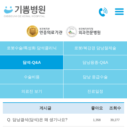
본문바로가기
로봇수술/특성화 담석클리닉
로봇/복강경 담낭절제술
담석-Q&A
담낭용종-Q&A
수술비용
담낭 응급수술
의료진 보기
진료일정
게시글
좋아요
조회수
Q. 담낭결석(담석)은 왜 생기나요?
1,358
39,277