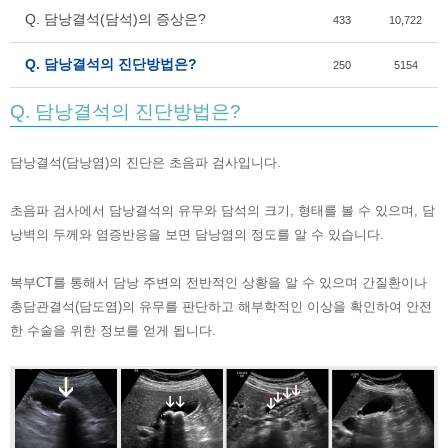
Q. 담낭결석(담석)의 증상은?
433
10,722
Q. 담낭결석의 진단방법은?
250
5154
Q. 담낭결석의 진단방법은?
담낭결석
(
담낭염
)
의 진단은 초음파 검사입니다
.
초음파 검사에서 담낭결석의 유무와 담석의 크기
,
형태를 볼 수 있으며
,
담
낭벽의 두께와 염증반응을 보면 담낭염의 정도를 알 수 있습니다
.
복부
CT
를 통해서 담낭 주변의 전반적인 상황을 알 수 있으며 간질환이나
총담관결석
(
담도염
)
의 유무를 판단하고 해부학적인 이상을 확인하여 안전
한 수술을 위한 정보를 얻게 됩니다
.