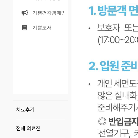
기쁨건강캠페인
기쁨도서
치료후기
전체 의료진