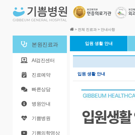
본문바로가기
>
전체 진료과
>
안내사항
입원 생활 안내
본원진료과
AI검진센터
입원 생활 안내
진료예약
빠른상담
병원안내
기쁨병원
기쁨의학영상