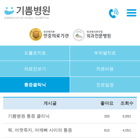
본문바로가기
프롤로치료
부위별치료
의료진보기
치료비용
통증클릭닉
진료일정
게시글
좋아요
조회수
기쁨병원 통증 클리닉
305
9,892
목, 어깻죽지, 어깨뼈 사이의 통증
815
4,051