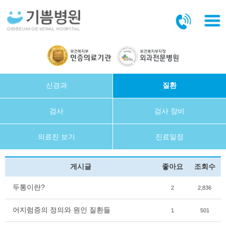
본문바로가기
신경과
질환
검사
검사 장비
의료진 보기
진료일정
게시글
좋아요
조회수
두통이란?
2
2,836
어지럼증의 정의와 원인 질환들
1
501