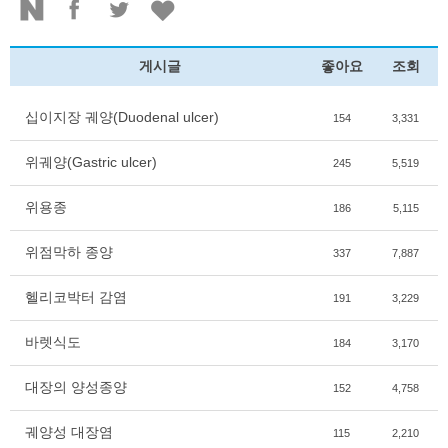
게시글
좋아요
조회
십이지장 궤양(Duodenal ulcer)
154
3,331
위궤양(Gastric ulcer)
245
5,519
위용종
186
5,115
위점막하 종양
337
7,887
헬리코박터 감염
191
3,229
바렛식도
184
3,170
대장의 양성종양
152
4,758
궤양성 대장염
115
2,210