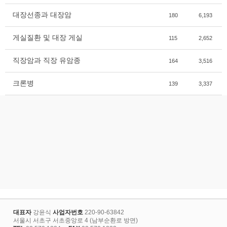
대장선종과 대장암
180
6,193
게실질환 및 대장 게실
115
2,652
직장암과 직장 유암종
164
3,516
크론병
139
3,337
대표자
강윤식
사업자번호
220-90-63842
서울시 서초구 서초중앙로 4 (남부순환로 방면)