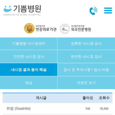
본문바로가기
기쁨병원 내시경센터
정확한 내시경 검사
안전한 내시경 검사
편안한 내시경 검사
내시경 결과 용어 해설
검사 전 주의사항 / 검사 비용
영상
의료진 보기
게시글
좋아요
조회수
위염 (Gastritis)
348
30,858