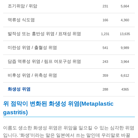
조기위암 / 위암
231
5,664
역류성 식도염
166
4,360
발적성 또는 홍반성 위염 / 표재성 위염
1,231
13,635
미란성 위염 / 출혈성 위염
541
9,989
담즙 역류성 위염 / 림프 여포구성 위염
243
3,964
비후성 위염 / 위축성 위염
359
6,612
화생성 위염
288
4365
위 점막이 변화된 화생성 위염(Metaplastic
gastritis)
이름도 생소한 화생성 위염은 위암을 일으킬 수 있는 심각한 위염
입니다. ‘화생’이라는 말은 일본에서 쓰는 말인데 우리말로 바꿀